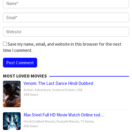
Save my name, email, and website in this browser for the next
time I comment.
MOST LOVED MOVIES
Venom: The Last Dance Hindi Dubbed
Action
,
Adventure
,
Science Fiction
,
USA
594 Views
Max Steel Full HD Movie Watch Online tod…
Hindi Dubbed Movies
,
Punjabi Movies
,
TV Series
,
456 Views