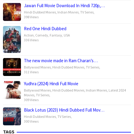
Jawan Full Movie Download In Hindi 720p,…
Hindi Dubbed Movies
,
Indian Movies
,
TV Series
,
398 Views
Red One Hindi Dubbed
Action
,
Comedy
,
Fantasy
,
USA
336 Views
The new movie made in Ram Charan’s…
Bollywood Movies
,
Hindi Dubbed Movies
,
TV Series
,
311 Views
Yudhra (2024) Hindi Full Movie
Bollywood Movies
,
Hindi Dubbed Movies
,
Indian Movies
,
Latest 2024
Movies
,
TV Series
,
309 Views
Black Lotus (2023) Hindi Dubbed Full Mov…
Hindi Dubbed Movies
,
TV Series
,
300 Views
TAGS