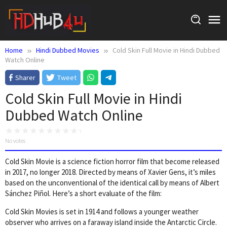
Skip
to
content
Home
Hindi Dubbed Movies
Cold Skin Full Movie in Hindi Dubbed
Watch Online
Sharer
Tweet
Cold Skin Full Movie in Hindi
Dubbed Watch Online
No votes
Cold Skin Movie is a science fiction horror film that become released
in 2017, no longer 2018. Directed by means of Xavier Gens, it’s miles
based on the unconventional of the identical call by means of Albert
Sánchez Piñol. Here’s a short evaluate of the film:
Cold Skin Movies is set in 1914 and follows a younger weather
observer who arrives on a faraway island inside the Antarctic Circle.