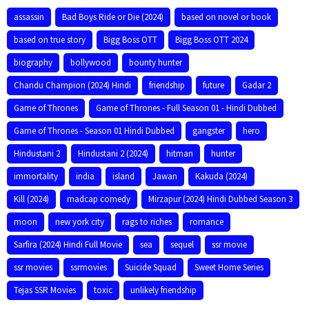
assassin
Bad Boys Ride or Die (2024)
based on novel or book
based on true story
Bigg Boss OTT
Bigg Boss OTT 2024
biography
bollywood
bounty hunter
Chandu Champion (2024) Hindi
friendship
future
Gadar 2
Game of Thrones
Game of Thrones - Full Season 01 - Hindi Dubbed
Game of Thrones - Season 01 Hindi Dubbed
gangster
hero
Hindustani 2
Hindustani 2 (2024)
hitman
hunter
immortality
india
island
Jawan
Kakuda (2024)
Kill (2024)
madcap comedy
Mirzapur (2024) Hindi Dubbed Season 3
moon
new york city
rags to riches
romance
Sarfira (2024) Hindi Full Movie
sea
sequel
ssr movie
ssr movies
ssrmovies
Suicide Squad
Sweet Home Series
Tejas SSR Movies
toxic
unlikely friendship